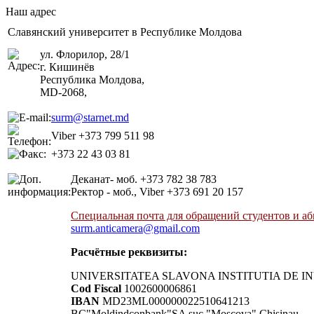
Наш адрес
Славянский университет в Республике Молдова
ул. Флорилор, 28/1
г. Кишинёв
Республика Молдова,
MD-2068,
surm@starnet.md
Viber +373 799 511 98
+373 22 43 03 81
Деканат- моб. +373 782 38 783
Ректор - моб., Viber +373 691 20 157
Специальная почта для обращений студентов и а
surm.anticamera@gmail.com
Расчётные реквизиты:
UNIVERSITATEA SLAVONA INSTITUTIA DE I
Cod Fiscal
1002600006861
IBAN
MD23ML000000022510641213
BC"Moldindconbank"SA suc "Moscova" Chisinau