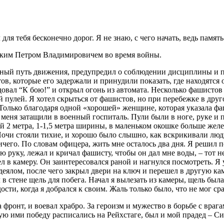
 для тебя бесконечно дорог. Я не знаю, с чего начать, ведь памя
ским Петром Владимировичем во время войны.
одный путь движения, предупредил о соблюдении дисциплины и 
в, которые его задержали и принудили показать, где находятся
овал “К бою!” и открыл огонь из автомата. Несколько фашистов
й пулей. Я хотел скрыться от фашистов, но при перебежке в друг
 Только благодаря одной «хорошей» женщине, которая указала ф
меня затащили в военный госпиталь. Пули были в ноге, руке и п
 2 метра, 1-1,5 метра ширины, в маленьком окошке больше желез
Ночи стояли тихие, и хорошо было слышно, как вскрикивали люд
ичего. По словам офицера, жить мне осталось два дня. Я решил
вую руку, лежал и кричал фашисту, чтобы он дал мне воды, – тот 
 в камеру. Он заинтересовался раной и нагнулся посмотреть. Я у
деялом, после чего закрыл двери на ключ и перешел в другую к
в стене щель для побега. Начал я вылезать из камеры, щель была
ости, когда я добрался к своим. Жаль только было, что не мог ср
а фронт, и воевал храбро. За героизм и мужество в борьбе с вр
ную ими победу расписались на Рейхстаге, был и мой прадед – 