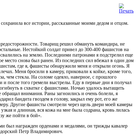
ть сохранила все истории, рассказанные моими дедом и отцом.
предосторожности. Товарищ решил обмануть командира, не
 остальные. Нестойкий солдат привел до 300-400 фашистов на
 свалились на землю. Последними патронами я подстрелил еще
ое место снова был ранен. Из последних сил вбежал в один дом
ашистам, где я, фашисты обнаружили меня и открыли огонь. Я
лечах. Меня бросили в камеру, приковали к койке, кроме того,
а, чем стекла. На соломе одеяло, наверное, с прошлого
и и после того гремели выстрелы. Еду в первые дни я получал
 погибнуть в схватке с фашистами. Ночью удалось вытащить
не обращал внимания. Раны загноились и очень болели, я
дарил бандита гвоздем в голову, закрыл ему рот, его же
амеру. Другие фашисты смотрели через щель двери моей камеры
 узкая и длинная, вся кожа на мне была содрана, кровь лилась
азу же пойти в бой».
агами был награжден орденами и медалями, он трижды кавалер
Сидорский Петр Владимирович.