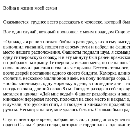
Война в жизни моей семьи
Оказывается, труднее всего рассказать о человеке, который был
Вот один случай, который произошел с моим прадедом Сидор
«Однажды я решил послать бойца в разведку, указал ему выг
выполнил указаний, пошел по своему пути и набрел на фашисто
место нашего расположения. Фашисты подняли шум, я скоманд
одну гитлеровскую собаку, и в эту минуту был ранен вражеско
и пробрался на крышу. Гитлеровцы искали меня, но не нашли.
снова получил ранения и свалился с крыши. Бессознательного, 
возле дверей поставили одного своего бандита. Каморка длиной
столетия, несколько миллионов вшей, на полу полметра сора. 
«по больничному», одну морковку в день, в последние дни – н
гвоздь из окна, длиной около 8 см. Гвоздем разодрал себе пра
метался и кричал: «Дай мне воды!» Фашист раздобрился и зашел
кинжалом перерезал глотку, положил на свое место и накрыл о
и думали, что русский спит, а я гвоздем и кинжалом продолбил 
ручьем. Несмотря на все, мне удалось бежать. Сколько было рад
Спустя некоторое время, набравшись сил, прадед опять ушел н
ордена Славы. Среди солдат, которые с гордостью за одержан